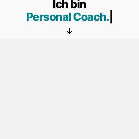
Ich bin
Personal Coach.
|
„Stärke wächst nicht aus körperlicher Kraft,
vielmehr aus unbeugsamen Willen“
Zitat von Mahatma Ghandi